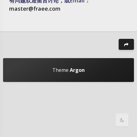
有问题欢迎留言讨论，或Email：
master@fraee.com
豆
暗黑模式
Theme
Argon
Sans Serif
Serif
浅阴影
深阴影
关闭
日落
暗化
灰度