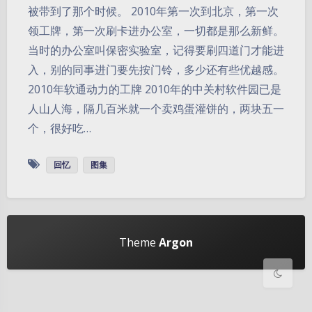
被带到了那个时候。 2010年第一次到北京，第一次
领工牌，第一次刷卡进办公室，一切都是那么新鲜。
当时的办公室叫保密实验室，记得要刷四道门才能进
入，别的同事进门要先按门铃，多少还有些优越感。
2010年软通动力的工牌 2010年的中关村软件园已是
人山人海，隔几百米就一个卖鸡蛋灌饼的，两块五一
个，很好吃…
暗黑模式
回忆
图集
Sans Serif
Serif
浅阴影
深阴影
Theme
Argon
关闭
日落
暗化
灰度