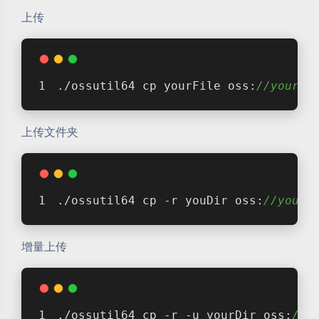
上传
./ossutil64 cp yourFile oss:
//yourBu
上传文件夹
./ossutil64 cp -r youDir oss:
//yourB
增量上传
./ossutil64 cp -r -u yourDir oss:
//y