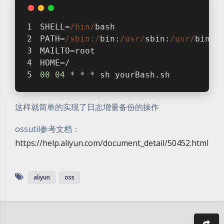
SHELL=
/bin/
bash
PATH=
/sbin:/
bin:
/usr/
sbin:
/usr/
bin
MAILTO=root
HOME=/
00
04
 * * * sh yourBash.sh
这样就简单的实现了日志增量备份的操作
ossutil参考文档：
https://help.aliyun.com/document_detail/50452.html
aliyun
oss