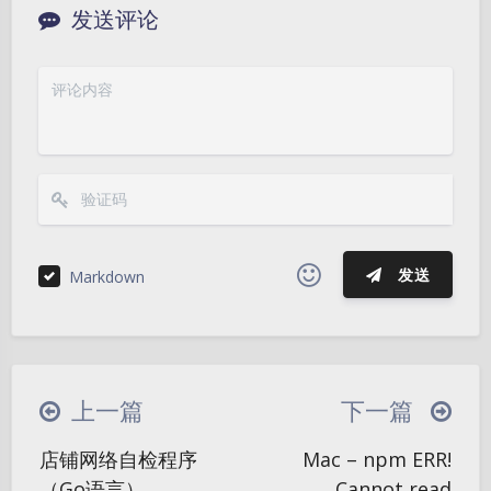
发送评论
发送
Markdown
|´・ω・)ノ
ヾ(≧∇≦*)ゝ
(☆ω☆)
（╯‵□′）╯︵┴─┴
￣﹃￣
(/ω＼)
上一篇
下一篇
∠( ᐛ 」∠)＿
(๑•̀ㅁ•́ฅ)
→_→
店铺网络自检程序
Mac – npm ERR!
୧(๑•̀⌄•́๑)૭
٩(ˊᗜˋ*)و
(ノ°ο°)ノ
暗黑模式
（Go语言）
Cannot read