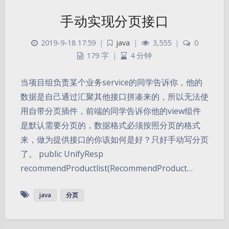
手动实现分页接口
2019-9-18 17:59
|
java
|
3,555
|
0
179 字
|
4 分钟
当项目组负责某个业务service的同学告诉你，他的
数据是自己通过汇聚其他接口拼凑来的，所以无法使
用自带分页插件，前端的同学告诉你他的view组件
是默认需要分页的，数据格式必须按照分页的格式
来，做为提供接口的你该如何是好？只好手动写分页
了。 public UnifyResp
暗黑模式
recommendProductlist(RecommendProduct…
Sans Serif
Serif
java
分页
浅阴影
深阴影