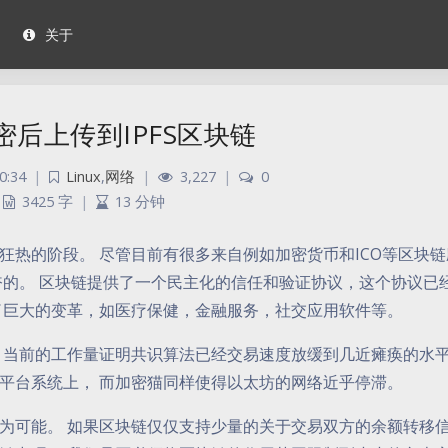
关于
密后上传到IPFS区块链
0:34
|
Linux
,
网络
|
3,227
|
0
3425 字
|
13 分钟
狂热的阶段。 尽管目前有很多来自例如加密货币和ICO等区块链
奋的。 区块链提供了一个民主化的信任和验证协议，这个协议已
了巨大的变革，如医疗保健，金融服务，社交应用软件等。
 当前的工作量证明共识算法已经交易速度放缓到几近瘫痪的水
平台系统上， 而加密猫同样使得以太坊的网络近乎停滞。
为可能。 如果区块链仅仅支持少量的关于交易双方的余额转移