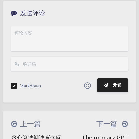
发送评论
发送
Markdown
|´・ω・)ノ
ヾ(≧∇≦*)ゝ
(☆ω☆)
（╯‵□′）╯︵┴─┴
￣﹃￣
(/ω＼)
上一篇
下一篇
∠( ᐛ 」∠)＿
(๑•̀ㅁ•́ฅ)
→_→
贪心算法解决背包问
The primary GPT
୧(๑•̀⌄•́๑)૭
٩(ˊᗜˋ*)و
(ノ°ο°)ノ