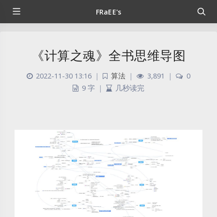
FRaEE's
《计算之魂》全书思维导图
2022-11-30 13:16
|
算法
|
3,891
|
0
9 字
|
几秒读完