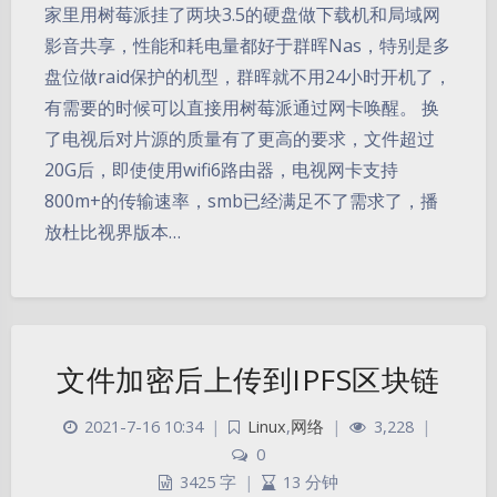
家里用树莓派挂了两块3.5的硬盘做下载机和局域网
影音共享，性能和耗电量都好于群晖Nas，特别是多
盘位做raid保护的机型，群晖就不用24小时开机了，
有需要的时候可以直接用树莓派通过网卡唤醒。 换
了电视后对片源的质量有了更高的要求，文件超过
20G后，即使使用wifi6路由器，电视网卡支持
800m+的传输速率，smb已经满足不了需求了，播
放杜比视界版本…
文件加密后上传到IPFS区块链
2021-7-16 10:34
|
Linux
,
网络
|
3,228
|
0
3425 字
|
13 分钟