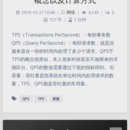
概念以及计算方式
2019-10-27 16:46
|
网络
|
4,145
|
0
727 字
|
3 分钟
TPS（Transactions PerSecond）：每秒事务数
QPS（Query PerSecond）：每秒请求数，就是说
服务器在一秒的时间内处理了多少个请求。QPS于
TPS的概念很类似，本人很多时候甚至不做两者的详
细区分。QPS的数值需要通过下面的指标得到。 吐
吞量：吞吐量是指系统在单位时间内处理请求的数
暗黑模式
量，TPS、QPS都是吞吐量的常用量…
Sans Serif
Serif
QPS
TPS
并发
浅阴影
深阴影
关闭
日落
暗化
灰度