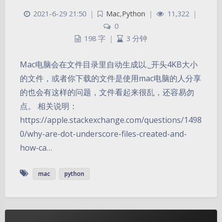
2021-6-29 21:50
|
Mac
,
Python
|
11,322
|
0
198 字
|
3 分钟
Mac电脑会在文件目录里自动生成以._开头4KB大小
的文件，或者你下载的文件是使用mac电脑的人分享
的也会有这样的问题，文件看起来很乱，还容易勿
点。 相关说明：
https://apple.stackexchange.com/questions/1498
0/why-are-dot-underscore-files-created-and-
暗黑模式
how-ca…
Sans Serif
Serif
mac
python
浅阴影
深阴影
关闭
日落
暗化
灰度