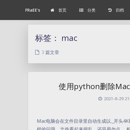
首页
分类
归档
FRaEE's
标签：
mac
3 篇文章
使用python删除M
2021-6-29 21
Mac电脑会在文件目录里自动生成以._开头
样的问题，文件看起来很乱，还容易勿点。 相关说明：https