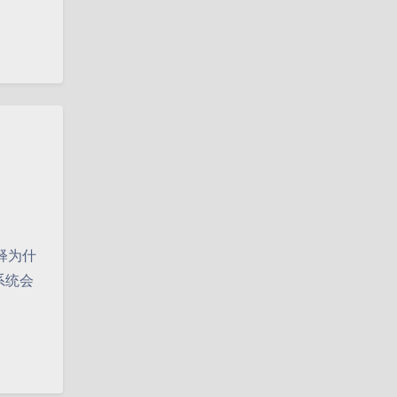
暗黑模式
解释为什
系统会
Sans Serif
Serif
浅阴影
深阴影
关闭
日落
暗化
灰度