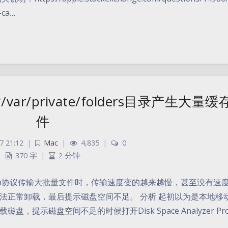
-ca…
r/private/folders目录产生大量缓
件
7 21:12
|
Mac
|
4,835
|
0
370 字
|
2 分钟
mb协议传输大批量文件时，传输速度变的越来越慢，甚至没有速
法正常卸载，最后提示磁盘空间不足。 分析 起初以为是本地移
提示磁盘空间不足的时候打开Disk Space Analyzer Pr