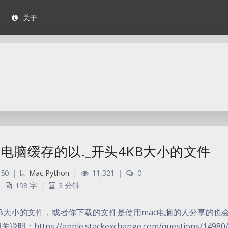
关于
ac电脑缓存的以._开头4KB大小的文件
:50
|
Mac
,
Python
|
11,321
|
0
198 字
|
3 分钟
4KB大小的文件，或者你下载的文件是使用mac电脑的人分享的也
://apple.stackexchange.com/questions/14980/