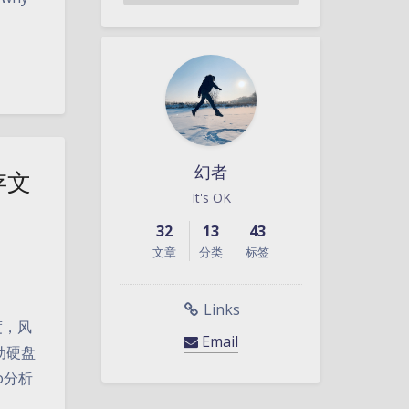
幻者
存文
It's OK
32
13
43
文章
分类
标签
Links
度，风
Email
动硬盘
o分析