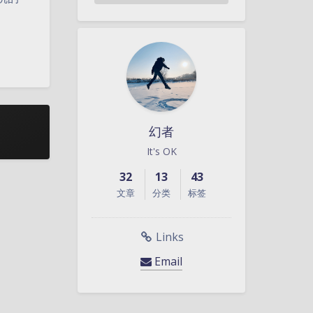
幻者
It's OK
32
13
43
文章
分类
标签
暗黑模式
Sans Serif
Links
Serif
Email
浅阴影
深阴影
关闭
日落
暗化
灰度