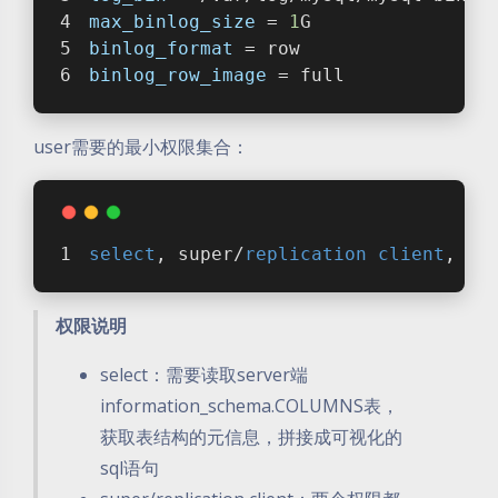
max_binlog_size
 = 
1
G
binlog_format
 = row
binlog_row_image
 = full
user需要的最小权限集合：
select
, super/
replication
client
, 
re
权限说明
select：需要读取server端
information_schema.COLUMNS表，
获取表结构的元信息，拼接成可视化的
sql语句