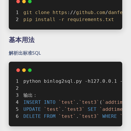
git
clone
https
://
github
.com
/
danfeng
pip
install
-r
requirements
.txt
基本用法
解析出标准SQL
python binlog2sql.py -h127.0.0.1 -P3
输出：
INSERT
INTO
`test`
.
`test3`
(
`addtime`
UPDATE
`test`
.
`test3`
SET
`addtime`
=
DELETE
FROM
`test`
.
`test3`
WHERE
`ad