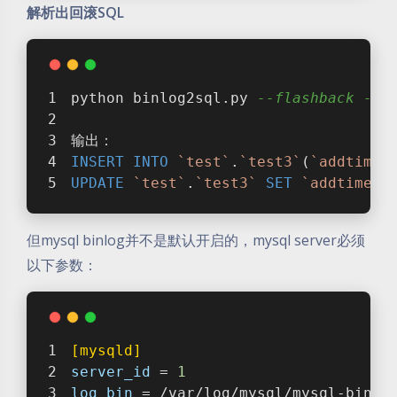
解析出回滚SQL
python binlog2sql.py 
--flashback -h1
输出：
INSERT
INTO
`test`
.
`test3`
(
`addtime`
UPDATE
`test`
.
`test3`
SET
`addtime`
=
但mysql binlog并不是默认开启的，mysql server必须
以下参数：
[mysqld]
server_id
 = 
1
log_bin
 = /var/log/mysql/mysql-bin.l