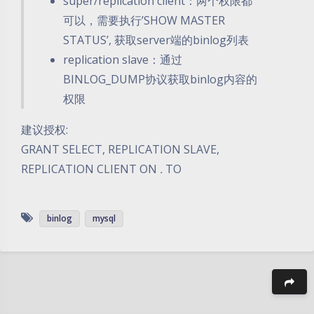
super/replication client：两个权限都
可以，需要执行’SHOW MASTER
STATUS’, 获取server端的binlog列表
replication slave：通过
BINLOG_DUMP协议获取binlog内容的
权限
建议授权:
GRANT SELECT, REPLICATION SLAVE,
REPLICATION CLIENT ON
.
TO
binlog
mysql