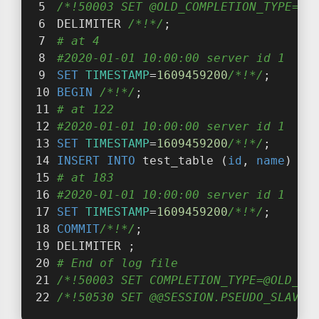
/*!50003 SET @OLD_COMPLETION_TYPE=@@
DELIMITER 
/*!*/
;
# at 4
#2020-01-01 10:00:00 server id 1  en
SET
TIMESTAMP
=
1609459200
/*!*/
;
BEGIN
/*!*/
;
# at 122
#2020-01-01 10:00:00 server id 1  en
SET
TIMESTAMP
=
1609459200
/*!*/
;
INSERT
INTO
 test_table (
id
, 
name
) 
VA
# at 183
#2020-01-01 10:00:00 server id 1  en
SET
TIMESTAMP
=
1609459200
/*!*/
;
COMMIT
/*!*/
;
DELIMITER ;
# End of log file
/*!50003 SET COMPLETION_TYPE=@OLD_CO
/*!50530 SET @@SESSION.PSEUDO_SLAVE_