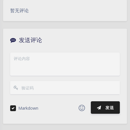
豆
暂无评论
发送评论
发送
Markdown
|´・ω・)ノ
ヾ(≧∇≦*)ゝ
(☆ω☆)