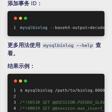
添加事务 ID：
mysqlbinlog
 --base
64
-output=decode-r
更多用法使用
查
mysqlbinlog --help
看。
结果示例：
$ mysqlbinlog /path/to/binlog.000001
/*!50530 SET @@SESSION.PSEUDO_SLAVE_
/*!40019 SET @@session.max_insert_de