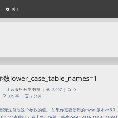
关于
参数lower_case_table_names=1
|
云服务
,
分类
,
数据
|
2,057
|
0
339 字
|
2 分钟
法修改这个参数的值。 如果你需要使用的mysql版本>=8.0
数组 2. 右上角点编辑，修改lower_case_table_name