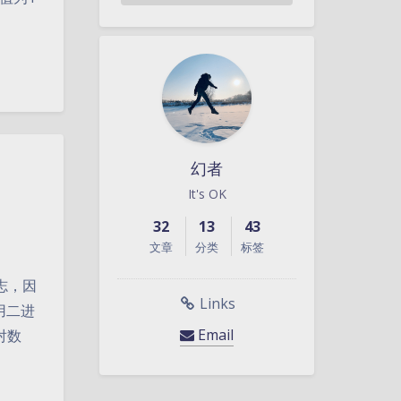
幻者
It's OK
32
13
43
文章
分类
标签
志，因
Links
暗黑模式
用二进
Email
对数
Sans Serif
Serif
浅阴影
深阴影